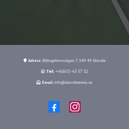
Adress:
Billingehovsvägen 7, 549 49 Skövde
Tel:
+46500-43 57 52
Email:
info@skovdetennis.se