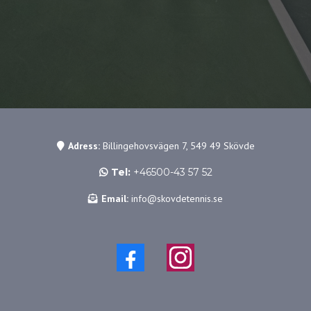
Adress:
Billingehovsvägen 7, 549 49 Skövde
Tel:
+46500-43 57 52
Email:
info@skovdetennis.se