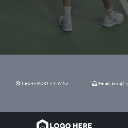
Email:
info@sk
Tel:
+46500-43 57 52