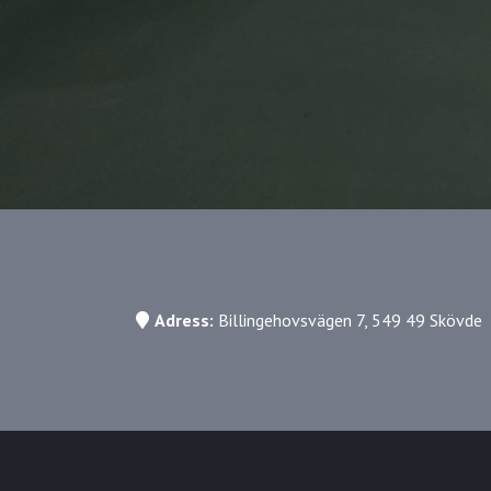
Adress:
Billingehovsvägen 7, 549 49 Skövde