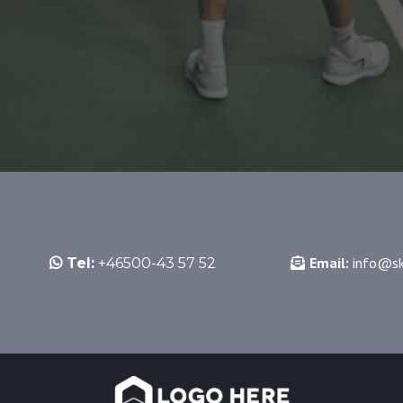
Email:
info@sk
Tel:
+46500-43 57 52