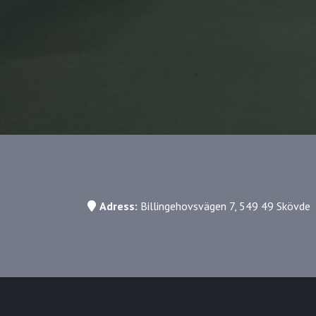
Adress:
Billingehovsvägen 7, 549 49 Skövde