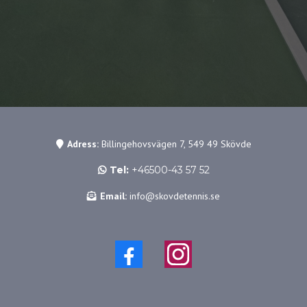
Adress:
Billingehovsvägen 7, 549 49 Skövde
Tel:
+46500-43 57 52
Email:
info@skovdetennis.se